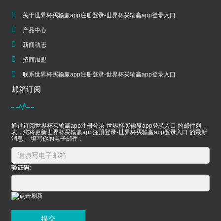
关于世界杯买输赢app注册登录-世界杯买输赢app登录入口
产品中心
新闻动态
招商加盟
联系世界杯买输赢app注册登录-世界杯买输赢app登录入口
邮箱订阅
通过订阅世界杯买输赢app注册登录-世界杯买输赢app登录入口 的邮件列
表，您将更新世界杯买输赢app注册登录-世界杯买输赢app登录入口 的最新
消息。 填写你的电子邮件：
验证码:
提交