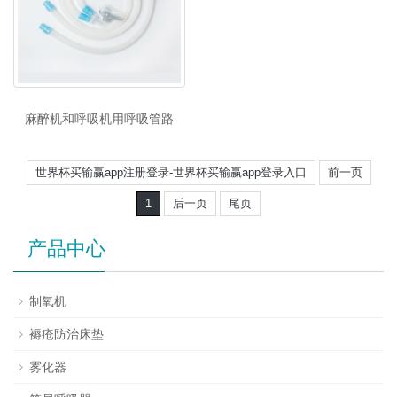
麻醉机和呼吸机用呼吸管路
世界杯买输赢app注册登录-世界杯买输赢app登录入口
前一页
1
后一页
尾页
产品中心
制氧机
褥疮防治床垫
雾化器